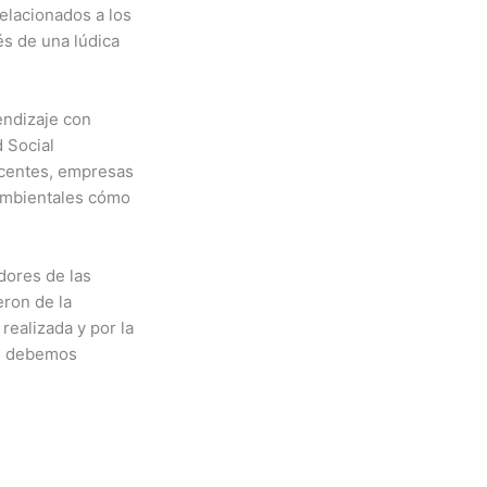
elacionados a los
és de una lúdica
endizaje con
 Social
ocentes, empresas
 ambientales cómo
dores de las
eron de la
realizada y por la
ue debemos