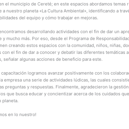
en el municipio de Cereté; en este espacios abordamos temas r
e a nuestro planeta «La Cultura Ambiental», identificando a trav
ebilidades del equipo y cómo trabajar en mejoras.
encontramos desarrollando actividades con el fin de dar un apr
aje y mucho más. Por eso, desde el Programa de Responsabilidad
enen creando estos espacios con la comunidad, niños, niñas, d
s con el fin de dar a conocer y debatir las diferentes temáticas
 señalar algunas acciones de beneficio para este.
e capacitación logramos avanzar positivamente con los colabora
 la empresa una serie de actividades lúdicas, las cuales consisti
ias preguntas y respuestas. Finalmente, agradecieron la gestión 
ios que busca educar y concientizar acerca de los cuidados q
o planeta.
os en lo nuestro!