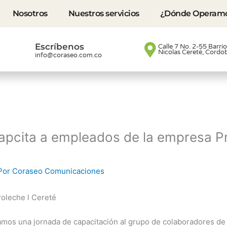
Nosotros
Nuestros servicios
¿Dónde Operam
Escríbenos
Calle 7 No. 2-55 Barri
Nicolas Cereté, Cordo
info@coraseo.com.co
apcita a empleados de la empresa P
Por
Coraseo Comunicaciones
roleche l Cereté
amos una jornada de capacitación al grupo de colaboradores de