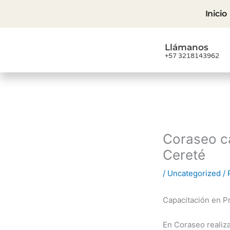
Ir
Inicio
al
contenido
Llámanos
+57 3218143962
Coraseo c
Cereté
/
Uncategorized
/ 
Capacitación en P
En Coraseo realiz