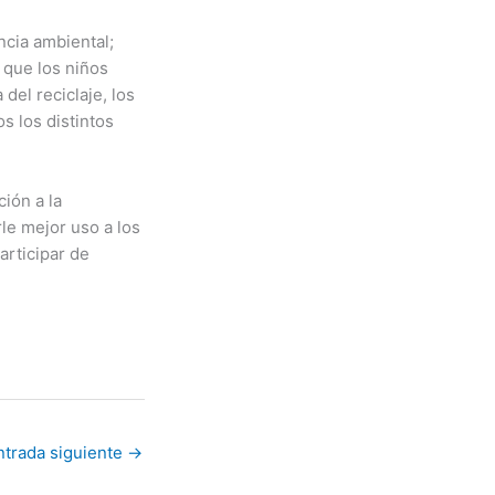
encia ambiental;
 que los niños
del reciclaje, los
s los distintos
ión a la
le mejor uso a los
articipar de
ntrada siguiente
→