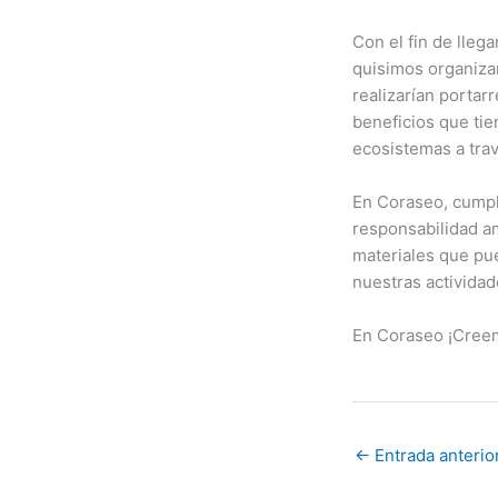
Con el fin de llega
quisimos organizar
realizarían portarr
beneficios que tie
ecosistemas a trav
En Coraseo, cumpli
responsabilidad a
materiales que pue
nuestras activida
En Coraseo ¡Creem
←
Entrada anterio