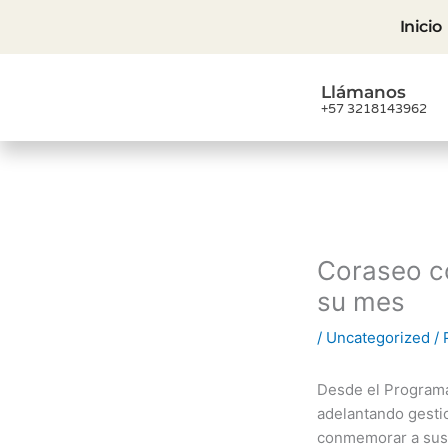
Ir
Inicio
al
contenido
Llámanos
+57 3218143962
Coraseo c
su mes
/
Uncategorized
/ 
Desde el Programa
adelantando gestio
conmemorar a sus