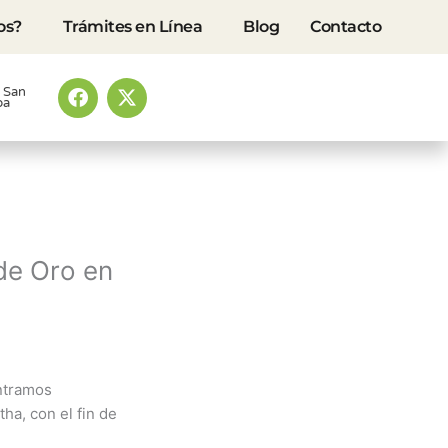
os?
Trámites en Línea
Blog
Contacto
F
X
o San
ba
a
-
c
t
e
w
b
i
o
t
o
t
k
e
r
de Oro en
ntramos
ha, con el fin de