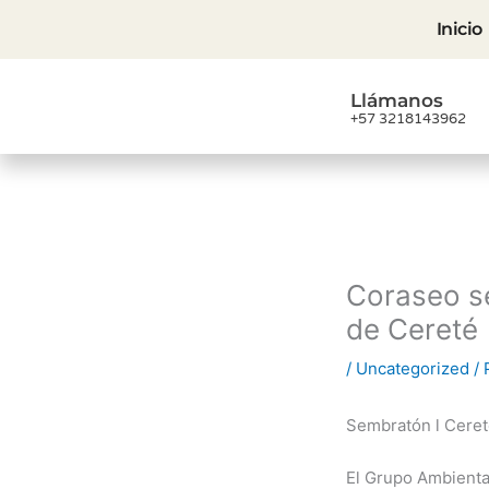
Ir
Inicio
al
contenido
Llámanos
+57 3218143962
Coraseo se
de Cereté
/
Uncategorized
/ 
Sembratón l Cere
El Grupo Ambienta