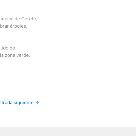
límpica de Cereté,
brar árboles,
tido de
la zona verde.
ntrada siguiente
→