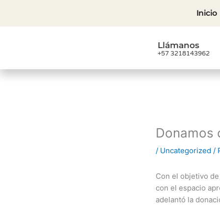
Ir
Inicio
al
contenido
Llámanos
+57 3218143962
Donamos ca
/
Uncategorized
/ 
Con el objetivo de
con el espacio apr
adelantó la donac