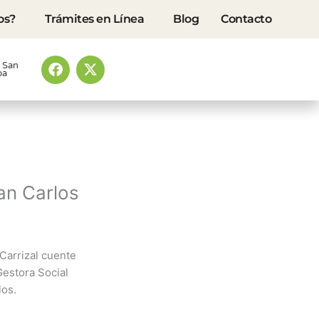
os?
Trámites en Línea
Blog
Contacto
F
X
o San
ba
a
-
c
t
e
w
b
i
o
t
o
t
k
e
r
an Carlos
 Carrizal cuente
Gestora Social
los.