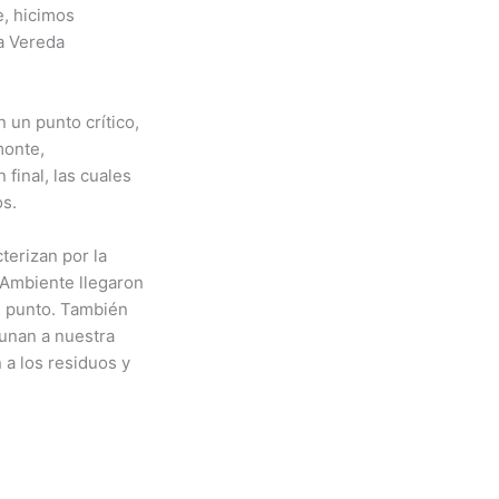
e, hicimos
la Vereda
 un punto crítico,
monte,
final, las cuales
os.
erizan por la
 Ambiente llegaron
te punto. También
 unan a nuestra
 a los residuos y