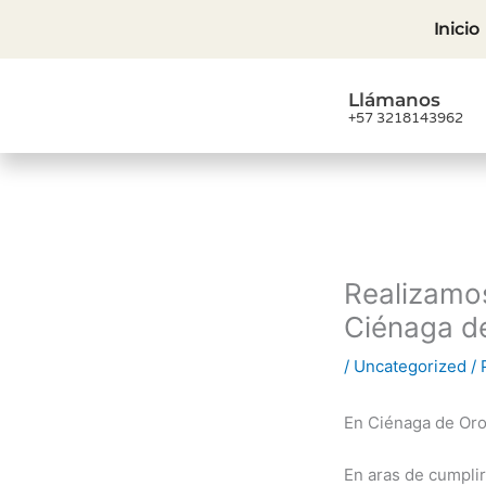
Ir
Inicio
al
contenido
Llámanos
+57 3218143962
Realizamos
Ciénaga d
/
Uncategorized
/ 
En Ciénaga de Oro
En aras de cumplir